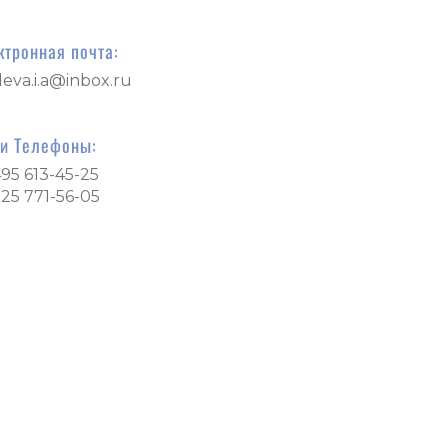
ктронная почта:
leva.i.a@inbox.ru
и Телефоны:
495 613-45-25
925 771-56-05