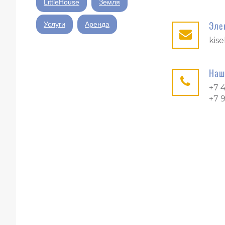
LittleHouse
Земля
Эле
Услуги
Аренда
kise
Наш
+7 
+7 